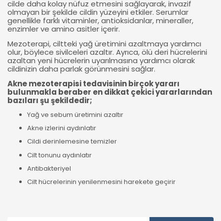
cilde daha kolay nüfuz etmesini sağlayarak, invazif
olmayan bir şekilde cildin yüzeyini etkiler. Serumlar
genellikle farklı vitaminler, antioksidanlar, mineraller,
enzimler ve amino asitler içerir.
Mezoterapi, ciltteki yağ üretimini azaltmaya yardımcı
olur, böylece sivilceleri azaltır. Ayrıca, ölü deri hücrelerini
azaltan yeni hücrelerin uyarılmasına yardımcı olarak
cildinizin daha parlak görünmesini sağlar.
Akne mezoterapisi tedavisinin birçok yararı
bulunmakla beraber en dikkat çekici yararlarından
bazıları şu şekildedir;
Yağ ve sebum üretimini azaltır
Akne izlerini aydınlatır
Cildi derinlemesine temizler
Cilt tonunu aydınlatır
Antibakteriyel
Cilt hücrelerinin yenilenmesini harekete geçirir