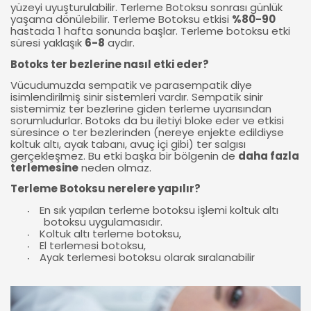
yüzeyi uyuşturulabilir. Terleme Botoksu sonrası günlük
yaşama dönülebilir. Terleme Botoksu etkisi
%80-90
hastada 1 hafta sonunda başlar. Terleme botoksu etki
süresi yaklaşık
6-8
aydır.
Botoks ter bezlerine nasıl etki eder?
Vücudumuzda sempatik ve parasempatik diye
isimlendirilmiş sinir sistemleri vardır. Sempatik sinir
sistemimiz ter bezlerine giden terleme uyarısından
sorumludurlar. Botoks da bu iletiyi bloke eder ve etkisi
süresince o ter bezlerinden (nereye enjekte edildiyse
koltuk altı, ayak tabanı, avuç içi gibi) ter salgısı
gerçekleşmez. Bu etki başka bir bölgenin de
daha fazla
terlemesine
neden olmaz.
Terleme Botoksu nerelere yapılır?
En sık yapılan terleme botoksu işlemi koltuk altı
∙
botoksu uygulamasıdır.
Koltuk altı terleme botoksu,
∙
El terlemesi botoksu,
∙
Ayak terlemesi botoksu olarak sıralanabilir
∙