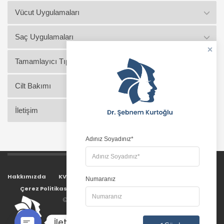
Vücut Uygulamaları
Saç Uygulamaları
Tamamlayıcı Tıp Uygulamaları
Cilt Bakımı
İletişim
Adınız Soyadınız*
Hakkımızda
KVKK Aydınlatma Metni
Gizlilik Politikası
Numaranız
Çerez Politikası
KVKK Başvuru Formu
© 2024 All rights reserved.
Nisan Ajans
.
İletişim