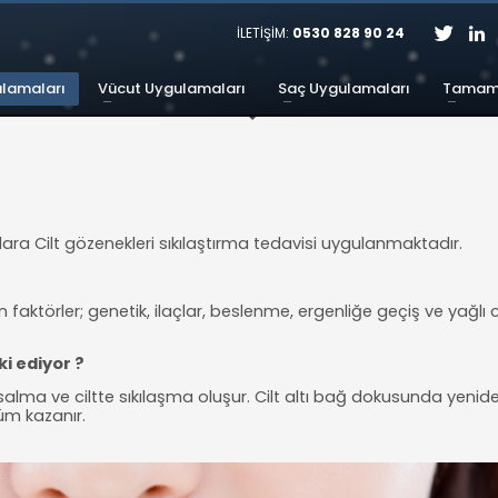
İLETİŞİM:
0530 828 90 24
ulamaları
Vücut Uygulamaları
Saç Uygulamaları
Tamaml
a Cilt gözenekleri sıkılaştırma tedavisi uygulanmaktadır.
en faktörler; genetik, ilaçlar, beslenme, ergenliğe geçiş ve yağlı 
i ediyor ?
r kısalma ve ciltte sıkılaşma oluşur. Cilt altı bağ dokusunda yenid
üm kazanır.