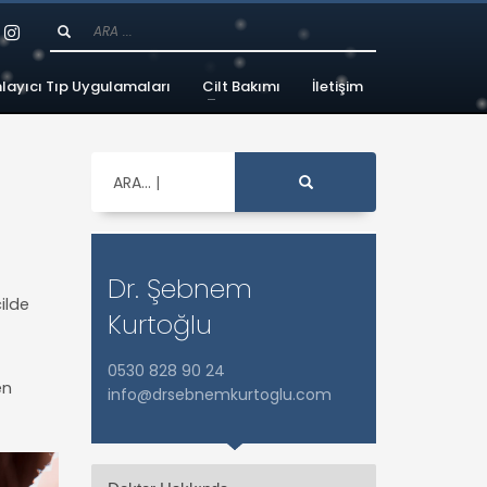
ayıcı Tıp Uygulamaları
Cilt Bakımı
İletişim
ARA...
Dr. Şebnem
cilde
Kurtoğlu
0530 828 90 24
en
info@drsebnemkurtoglu.com